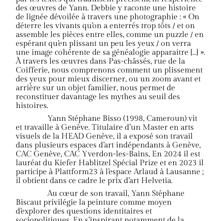
des œuvres de Yann. Debbie y raconte une histoire
de lignée dévoilée à travers une photographie : « On
déterre les vivants qu’on a enterrés trop tôts / et on
assemble les pièces entre elles, comme un puzzle / en
espérant qu’en plissant un peu les yeux / on verra
une image cohérente de sa généalogie apparaitre […] ».
À travers les œuvres dans Pas-châssés, rue de la
Coifferie, nous comprenons comment un plissement
des yeux pour mieux discerner, ou un zoom avant et
arrière sur un objet familier, nous permet de
reconstituer davantage les mythes au seuil des
histoires.
Yann Stéphane Bisso (1998, Cameroun) vit
et travaille à Genève. Titulaire d’un Master en arts
visuels de la HEAD Genève, il a exposé son travail
dans plusieurs espaces d’art indépendants à Genève,
CAC Genève, CAC Yverdon-les-Bains, En 2024 il est
lauréat du Kiefer Hablitzel Spécial Prize et en 2023 il
participe à Plattform23 à l’espace Arlaud à Lausanne ;
il obtient dans ce cadre le prix d’art Helvetia.
Au cœur de son travail, Yann Stéphane
Biscaut privilégie la peinture comme moyen
d’explorer des questions identitaires et
sociopolitiques. En s’inspirant notamment de la