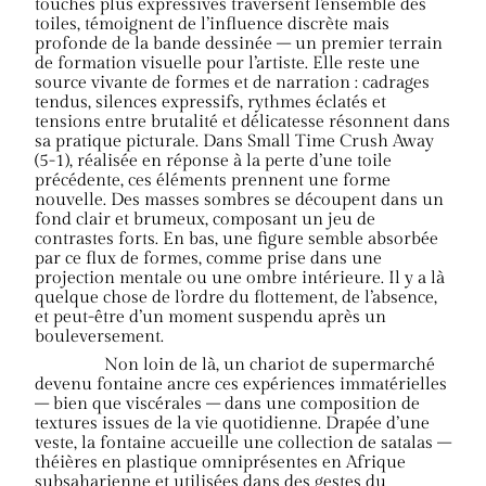
touches plus expressives traversent l’ensemble des
toiles, témoignent de l’influence discrète mais
profonde de la bande dessinée – un premier terrain
de formation visuelle pour l’artiste. Elle reste une
source vivante de formes et de narration : cadrages
tendus, silences expressifs, rythmes éclatés et
tensions entre brutalité et délicatesse résonnent dans
sa pratique picturale. Dans Small Time Crush Away
(5-1), réalisée en réponse à la perte d’une toile
précédente, ces éléments prennent une forme
nouvelle. Des masses sombres se découpent dans un
fond clair et brumeux, composant un jeu de
contrastes forts. En bas, une figure semble absorbée
par ce flux de formes, comme prise dans une
projection mentale ou une ombre intérieure. Il y a là
quelque chose de l’ordre du flottement, de l’absence,
et peut-être d’un moment suspendu après un
bouleversement.
Non loin de là, un chariot de supermarché
devenu fontaine ancre ces expériences immatérielles
– bien que viscérales – dans une composition de
textures issues de la vie quotidienne. Drapée d’une
veste, la fontaine accueille une collection de satalas –
théières en plastique omniprésentes en Afrique
subsaharienne et utilisées dans des gestes du