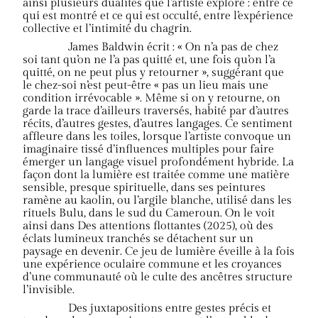
ainsi plusieurs dualités que l’artiste explore : entre ce
qui est montré et ce qui est occulté, entre l’expérience
collective et l’intimité du chagrin.
James Baldwin écrit : « On n’a pas de chez
soi tant qu’on ne l’a pas quitté et, une fois qu’on l’a
quitté, on ne peut plus y retourner », suggérant que
le chez-soi n’est peut-être « pas un lieu mais une
condition irrévocable ». Même si on y retourne, on
garde la trace d’ailleurs traversés, habité par d’autres
récits, d’autres gestes, d’autres langages. Ce sentiment
affleure dans les toiles, lorsque l’artiste convoque un
imaginaire tissé d’influences multiples pour faire
émerger un langage visuel profondément hybride. La
façon dont la lumière est traitée comme une matière
sensible, presque spirituelle, dans ses peintures
ramène au kaolin, ou l’argile blanche, utilisé dans les
rituels Bulu, dans le sud du Cameroun. On le voit
ainsi dans Des attentions flottantes (2025), où des
éclats lumineux tranchés se détachent sur un
paysage en devenir. Ce jeu de lumière éveille à la fois
une expérience oculaire commune et les croyances
d’une communauté où le culte des ancêtres structure
l’invisible.
Des juxtapositions entre gestes précis et