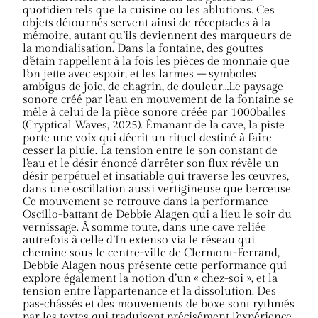
quotidien tels que la cuisine ou les ablutions. Ces
objets détournés servent ainsi de réceptacles à la
mémoire, autant qu’ils deviennent des marqueurs de
la mondialisation. Dans la fontaine, des gouttes
d’étain rappellent à la fois les pièces de monnaie que
l’on jette avec espoir, et les larmes – symboles
ambigus de joie, de chagrin, de douleur…Le paysage
sonore créé par l’eau en mouvement de la fontaine se
mêle à celui de la pièce sonore créée par 1000balles
(Cryptical Waves, 2025). Émanant de la cave, la piste
porte une voix qui décrit un rituel destiné à faire
cesser la pluie. La tension entre le son constant de
l’eau et le désir énoncé d’arrêter son flux révèle un
désir perpétuel et insatiable qui traverse les œuvres,
dans une oscillation aussi vertigineuse que berceuse.
Ce mouvement se retrouve dans la performance
Oscillo-battant de Debbie Alagen qui a lieu le soir du
vernissage. À somme toute, dans une cave reliée
autrefois à celle d’In extenso via le réseau qui
chemine sous le centre-ville de Clermont-Ferrand,
Debbie Alagen nous présente cette performance qui
explore également la notion d’un « chez-soi », et la
tension entre l’appartenance et la dissolution. Des
pas-châssés et des mouvements de boxe sont rythmés
par les textes qui traduisent précisément l’expérience