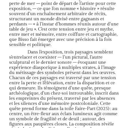
perte de mer – point de départ de l’artiste pour cette
exposition, – ce que l’on nomme « histoire » résulte
souvent d’un enchaînement arbitraire de récits,
structurant un monde divisé entre gagnants et
perdants – « à l’instar d’hommes réunis autour d’une
table de jeu ». C’est cette tension entre jeu et mythe,
entre mer et mémoire, entre coiffure et cartographie,
que Bisso fait émerger avec une précision à la fois
sensible et politique.
Dans l’exposition, trois paysages semblent
s’entrelacer et coexister – l’un pictural, l’autre
sculptural et le dernier sonore – évoquant une
expérience diasporique à multiples strates, à l’image
du métissage des symboles présent dans les œuvres.
Chacun de ces paysages est traversé par une tension
entre la perte et l’élévation, entre la disparition et ce
qui demeure. Ils témoignent d’une quête, presque
archéologique, d’un chez-soi introuvable, inscrit dans
les empreintes du présent, traversé par les absences
et les silences d’une mémoire postcoloniale. Cette
quête prend forme dans la toile Faire-Part (2025) : au
centre, un être-fleur aux éclats lumineux agit comme
un symbole de fragilité et de deuil ; autour, des
figures aux paupières closes. La composition révèle