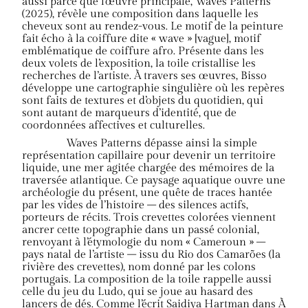
aussi parce que l’œuvre principale, Waves Patterns
(2025), révèle une composition dans laquelle les
cheveux sont au rendez-vous. Le motif de la peinture
fait écho à la coiffure dite « wave » [vague], motif
emblématique de coiffure afro. Présente dans les
deux volets de l’exposition, la toile cristallise les
recherches de l’artiste. À travers ses œuvres, Bisso
développe une cartographie singulière où les repères
sont faits de textures et d’objets du quotidien, qui
sont autant de marqueurs d’identité, que de
coordonnées affectives et culturelles.
Waves Patterns dépasse ainsi la simple
représentation capillaire pour devenir un territoire
liquide, une mer agitée chargée des mémoires de la
traversée atlantique. Ce paysage aquatique ouvre une
archéologie du présent, une quête de traces hantée
par les vides de l’histoire – des silences actifs,
porteurs de récits. Trois crevettes colorées viennent
ancrer cette topographie dans un passé colonial,
renvoyant à l’étymologie du nom « Cameroun » –
pays natal de l’artiste – issu du Rio dos Camarões (la
rivière des crevettes), nom donné par les colons
portugais. La composition de la toile rappelle aussi
celle du jeu du Ludo, qui se joue au hasard des
lancers de dés. Comme l’écrit Saidiya Hartman dans À