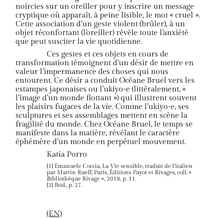
noircies sur un oreiller pour y inscrire un message
cryptique où apparaît, à peine lisible, le mot « cruel ».
Cette association d’un geste violent (brûler), à un
objet réconfortant (l’oreiller) révèle toute l’anxiété
que peut susciter la vie quotidienne.
Ces gestes et ces objets en cours de
transformation témoignent d’un désir de mettre en
valeur l’impermanence des choses qui nous
entourent. Ce désir a conduit Océane Bruel vers les
estampes japonaises ou l’ukiyo-e (littéralement, «
l’image d’un monde flottant ») qui illustrent souvent
les plaisirs fugaces de la vie. Comme l’ukiyo-e, ses
sculptures et ses assemblages mettent en scène la
fragilité du monde. Chez Océane Bruel, le temps se
manifeste dans la matière, révélant le caractère
éphémère d’un monde en perpétuel mouvement.
Katia Porro
[1] Emanuele Coccia, La Vie sensible, traduit de l’italien
par Martin Rueff, Paris, Éditions Payot et Rivages, coll. «
Bibliothèque Rivage », 2018, p. 11.
[2] Ibid., p. 27.
(EN)