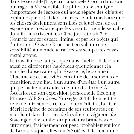
dans le sensible[1] », écrit Emanuele Coccia dans son
ouvrage La Vie sensible. Le philosophe souligne
l’importance de l’espace qui nous sépare des objets et
explique que « c’est dans cet espace intermédiaire que
les choses deviennent sensibles et [que] c’est de cet
espace intermédiaire que les vivants tirent le sensible
dont ils nourrissent leur âme jour et nuit[2] ».
Nourrie par cet espace liminal et par les objets qui
l’entourent, Océane Bruel met en valeur cette
sensibilité au monde à travers ses sculptures et ses
installations.
Le travail ne se fait pas que dans l’atelier, il découle
aussi de différentes habitudes quotidiennes : la
marche, l’observation, la rêvasserie, le sommeil.
Chacune de ces activités constitue des moments de
transition, d’un lieu à un autre, d’un état à un autre,
qui permettent aux idées de prendre forme. À
l’occasion de son exposition personnelle Sleeping
Phrases (AIR Sandnes, Norvège, 2018) dont le titre
renvoie lui-même à cet état intermédiaire, l’artiste
décrit l’origine de certaines de ses sculptures : en
marchant dans les rues de la ville norvégienne de
Stavanger, elle tombe sur plusieurs branches de
citronnier, fraîchement coupées, probablement loin
de l’arbre duquel elles ont été ôtées. Elle remarque