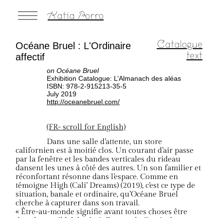
Katia Porro
Catalogue
Océane Bruel : L'Ordinaire
text
affectif
on Océane Bruel
Exhibition Catalogue: L’Almanach des aléas
ISBN: 978-2-915213-35-5
July 2019
http://oceanebruel.com/
(FR- scroll for English)
Dans une salle d’attente, un store
californien est à moitié clos. Un courant d’air passe
par la fenêtre et les bandes verticales du rideau
dansent les unes à côté des autres. Un son familier et
réconfortant résonne dans l’espace. Comme en
témoigne High (Cali’ Dreams) (2019), c’est ce type de
situation, banale et ordinaire, qu’Océane Bruel
cherche à capturer dans son travail.
« Être-au-monde signifie avant toutes choses être