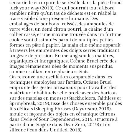
sensorielle et corporelle se révèle dans la pièce Good
luck your way (2019). Ce qui pourrait tout d’abord
sembler n’être qu’un tas de déchets est en réalité la
trace visible d’une présence humaine. Des
emballages de bonbons froissés, des ampoules de
verre vides, un demi citron pourri, la chaîne d’un
collier cassé, et une maxime trouvée dans un fortune
cookie sont dissimulés parmi de multiples petites
formes en pâte à papier. La main elle-même apparaît
à travers les empreintes des doigts serrés traduisant
un geste de pression. En mélangeant les matières,
organiques et inorganiques, Océane Bruel crée des
images rémanentes nées de moments suspendus,
comme oscillant entre plusieurs états.
On retrouve une oscillation comparable dans les
techniques employées par l’artiste. Océane Bruel
emprunte des gestes artisanaux pour travailler des
matériaux inhabituels : elle brode avec des haricots
sur des matelas en mousse (Stackholders, Faithless et
Springbreak, 2019), tisse des choses ensemble par des
fils délicats (Sleeping Phrases (Daydream), 2018),
moule et façonne des objets en céramique (citrons
dans Cycle of Sour Dependencies, 2019, structure à
partir d’une étagère dans Dear Zero, 2019) et en
silicone (jean dans Untitled, 2018).