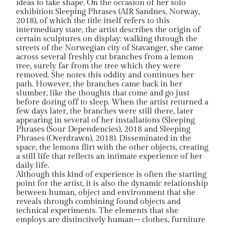
ideas to take shape. On the occasion of her solo
exhibition Sleeping Phrases (AIR Sandnes, Norway,
2018), of which the title itself refers to this
intermediary state, the artist describes the origin of
certain sculptures on display: walking through the
streets of the Norwegian city of Stavanger, she came
across several freshly cut branches from a lemon
tree, surely far from the tree which they were
removed. She notes this oddity and continues her
path. However, the branches came back in her
slumber, like the thoughts that come and go just
before dozing off to sleep. When the artist returned a
few days later, the branches were still there, later
appearing in several of her installations (Sleeping
Phrases (Sour Dependencies), 2018 and Sleeping
Phrases (Overdrawn), 2018). Disseminated in the
space, the lemons flirt with the other objects, creating
a still life that reflects an intimate experience of her
daily life.
Although this kind of experience is often the starting
point for the artist, it is also the dynamic relationship
between human, object and environment that she
reveals through combining found objects and
technical experiments. The elements that she
employs are distinctively human– clothes, furniture