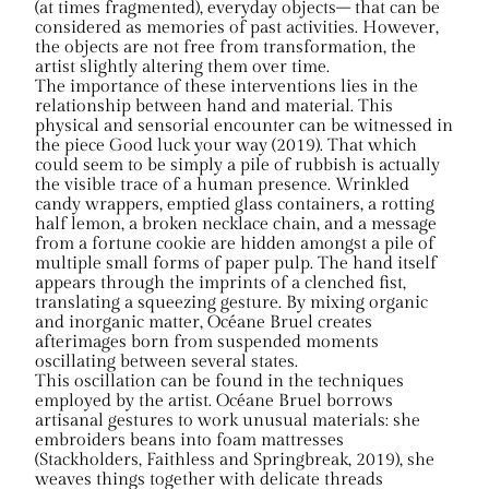
(at times fragmented), everyday objects– that can be
considered as memories of past activities. However,
the objects are not free from transformation, the
artist slightly altering them over time.
The importance of these interventions lies in the
relationship between hand and material. This
physical and sensorial encounter can be witnessed in
the piece Good luck your way (2019). That which
could seem to be simply a pile of rubbish is actually
the visible trace of a human presence. Wrinkled
candy wrappers, emptied glass containers, a rotting
half lemon, a broken necklace chain, and a message
from a fortune cookie are hidden amongst a pile of
multiple small forms of paper pulp. The hand itself
appears through the imprints of a clenched fist,
translating a squeezing gesture. By mixing organic
and inorganic matter, Océane Bruel creates
afterimages born from suspended moments
oscillating between several states.
This oscillation can be found in the techniques
employed by the artist. Océane Bruel borrows
artisanal gestures to work unusual materials: she
embroiders beans into foam mattresses
(Stackholders, Faithless and Springbreak, 2019), she
weaves things together with delicate threads