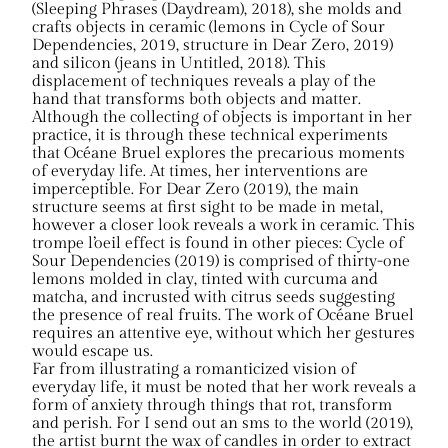
(Sleeping Phrases (Daydream), 2018), she molds and
crafts objects in ceramic (lemons in Cycle of Sour
Dependencies, 2019, structure in Dear Zero, 2019)
and silicon (jeans in Untitled, 2018). This
displacement of techniques reveals a play of the
hand that transforms both objects and matter.
Although the collecting of objects is important in her
practice, it is through these technical experiments
that Océane Bruel explores the precarious moments
of everyday life. At times, her interventions are
imperceptible. For Dear Zero (2019), the main
structure seems at first sight to be made in metal,
however a closer look reveals a work in ceramic. This
trompe l’oeil effect is found in other pieces: Cycle of
Sour Dependencies (2019) is comprised of thirty-one
lemons molded in clay, tinted with curcuma and
matcha, and incrusted with citrus seeds suggesting
the presence of real fruits. The work of Océane Bruel
requires an attentive eye, without which her gestures
would escape us.
Far from illustrating a romanticized vision of
everyday life, it must be noted that her work reveals a
form of anxiety through things that rot, transform
and perish. For I send out an sms to the world (2019),
the artist burnt the wax of candles in order to extract