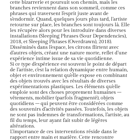
cette bizarrerie et poursuit son chemin, mais les
branches reviennent dans son sommeil, comme ces
phrases qui traversent l’esprit juste avant de
s’endormir. Quand, quelques jours plus tard, l’artiste
retourne sur place, les branches sont toujours là. Elle
les récupère alors pour les introduire dans diverses
installations (Sleeping Phrases (Sour Dependencies),
2018, et Sleeping Phrases (Overdrawn), 2018).
Disséminés dans l’espace, les citrons flirtent avec
d’autres objets, créant une nature morte, reflet d’une
expérience intime issue de sa vie quotidienne.
Si ce type d’expérience est souvent le point de départ
de l’artiste, c’est la relation dynamique entre humain,
objet et environnement qu’elle expose en combinant
des objets trouvés avec les résultats de diverses
expérimentations plastiques. Les éléments qu’elle
emploie sont des choses proprement humaines –
vêtements, mobilier (parfois fragmenté), objets
quotidiens – qui peuvent être considérées comme
des souvenirs d’activités passées. Toutefois, les objets
ne sont pas indemnes de transformations, l’artiste, au
fil du temps, leur ayant fait subir de légères
altérations.
L’importance de ces interventions réside dans le
rapport entre main et matière. Cette rencontre