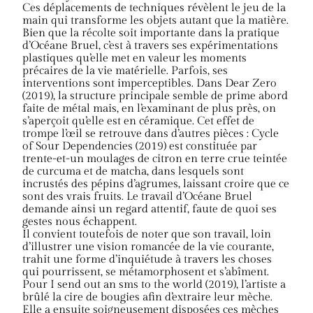
Ces déplacements de techniques révèlent le jeu de la
main qui transforme les objets autant que la matière.
Bien que la récolte soit importante dans la pratique
d’Océane Bruel, c’est à travers ses expérimentations
plastiques qu’elle met en valeur les moments
précaires de la vie matérielle. Parfois, ses
interventions sont imperceptibles. Dans Dear Zero
(2019), la structure principale semble de prime abord
faite de métal mais, en l’examinant de plus près, on
s’aperçoit qu’elle est en céramique. Cet effet de
trompe l’œil se retrouve dans d’autres pièces : Cycle
of Sour Dependencies (2019) est constituée par
trente-et-un moulages de citron en terre crue teintée
de curcuma et de matcha, dans lesquels sont
incrustés des pépins d’agrumes, laissant croire que ce
sont des vrais fruits. Le travail d’Océane Bruel
demande ainsi un regard attentif, faute de quoi ses
gestes nous échappent.
Il convient toutefois de noter que son travail, loin
d’illustrer une vision romancée de la vie courante,
trahit une forme d’inquiétude à travers les choses
qui pourrissent, se métamorphosent et s’abîment.
Pour I send out an sms to the world (2019), l’artiste a
brûlé la cire de bougies afin d’extraire leur mèche.
Elle a ensuite soigneusement disposées ces mèches