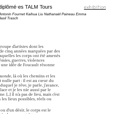
exhibition
s diplômé·es TALM Tours
Antonin Fournet Kaihua Liu Nathanaël Paineau Emma
Basil Trasch
roupe d'artistes dont les
 de cinq années marquées par des
esquelles les corps ont été amenés
mies, guerres, violences
–, une idée de Foucault résonne
 monde, là où les chemins et les
 nulle part : il est au cœur du
uquel je rêve, je parle, j’avance,
lace et je les nie aussi par le
[...] il n’a pas de lieu, mais c’est
les lieux possibles, réels ou
 ou d'un désir, le corps est le