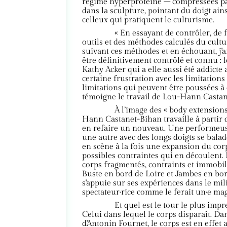
régime hyperprotéiné – compressées par 
dans la sculpture, pointant du doigt ai
celleux qui pratiquent le culturisme.
« En essayant de contrôler, de 
outils et des méthodes calculés du cultu
suivant ces méthodes et en échouant, j'a
être définitivement contrôlé et connu : l
Kathy Acker qui a elle aussi été addict
certaine frustration avec les limitations 
limitations qui peuvent être poussées à
témoigne le travail de Lou-Hann Castan
À l’image des « body extensions
Hann Castanet-Bihan travaille à partir
en refaire un nouveau. Une performeuse
une autre avec des longs doigts se balad
en scène à la fois une expansion du cor
possibles contraintes qui en découlent.
corps fragmentés, contraints et immobi
Buste en bord de Loire et Jambes en bord 
s'appuie sur ses expériences dans le mil
spectateur·rice comme le ferait un·e mag
Et quel est le tour le plus imp
Celui dans lequel le corps disparaît. D
d'Antonin Fournet, le corps est en effe