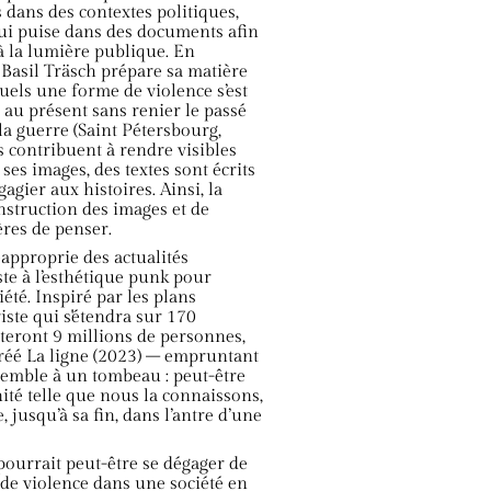
 dans des contextes politiques,
 qui puise dans des documents afin
 à la lumière publique. En
 Basil Träsch prépare sa matière
quels une forme de violence s’est
te au présent sans renier le passé
 la guerre (Saint Pétersbourg,
s contribuent à rendre visibles
es images, des textes sont écrits
agier aux histoires. Ainsi, la
struction des images et de
ères de penser.
éapproprie des actualités
te à l’esthétique punk pour
iété. Inspiré par les plans
iste qui s'étendra sur 170
iteront 9 millions de personnes,
 créé La ligne (2023) – empruntant
ssemble à un tombeau : peut-être
ité telle que nous la connaissons,
 jusqu’à sa fin, dans l’antre d’une
pourrait peut-être se dégager de
 de violence dans une société en