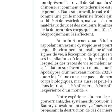
omniprésent. Le travail de Kaihua Liu s’
chinoise, et comment cette dernière est à
le premier. Dans son travail, le cadre 
comme une grille moderniste froide qui
solidité et de restriction, mais aussi com
matériaux doux et des couleurs lumineu
de la douceur des corps qui sont affectés
réciproquement, les affectent.
Antonin Fournet, quant à lui,
rappelant un avenir dystopique et pourt
lequel l’environnement hostile ne témoi
signes de vie, à l'exception de quelques
ses installations où le plastique et le p
lesquelles des traces de vie se mêlent ave
spéculation sur l'avenir du monde que l
Apocalypse d’un nouveau monde, 2023). 
que « le péril ne concerne pas seulemen
corps biologiques, mais aussi et peut-ê
dans leur capacité à affecter et à être af
l'expérience d’un monde. »
Notre expérience du monde est
gouvernants, des systèmes du pouvoir. 
Baubry, questionnent ces systèmes et ces
proposant la destruction de ces dernie