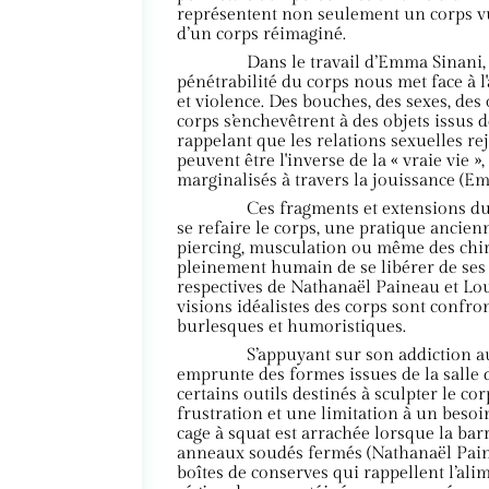
représentent non seulement un corps vu
d’un corps réimaginé.
Dans le travail d’Emma Sinani, 
pénétrabilité du corps nous met face à l
et violence. Des bouches, des sexes, des 
corps s’enchevêtrent à des objets issus
rappelant que les relations sexuelles re
peuvent être l'inverse de la « vraie vie »
marginalisés à travers la jouissance (Em
Ces fragments et extensions du
se refaire le corps, une pratique ancien
piercing, musculation ou même des chir
pleinement humain de se libérer de ses 
respectives de Nathanaël Paineau et Lo
visions idéalistes des corps sont confro
burlesques et humoristiques.
S’appuyant sur son addiction 
emprunte des formes issues de la salle d
certains outils destinés à sculpter le co
frustration et une limitation à un besoi
cage à squat est arrachée lorsque la bar
anneaux soudés fermés (Nathanaël Paine
boîtes de conserves qui rappellent l’al