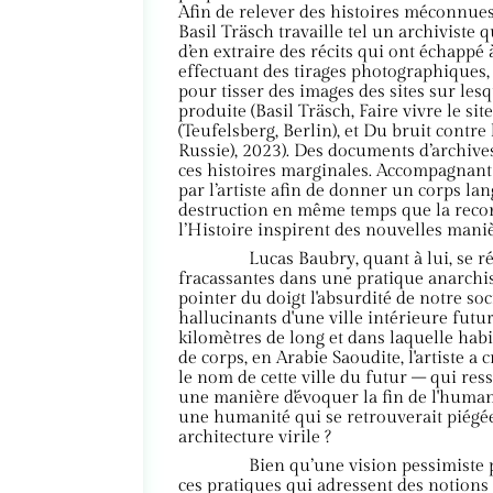
Afin de relever des histoires méconnues
Basil Träsch travaille tel un archiviste
d’en extraire des récits qui ont échappé
effectuant des tirages photographiques,
pour tisser des images des sites sur les
produite (Basil Träsch, Faire vivre le si
(Teufelsberg, Berlin), et Du bruit contre
Russie), 2023). Des documents d’archive
ces histoires marginales. Accompagnant s
par l’artiste afin de donner un corps lang
destruction en même temps que la recon
l’Histoire inspirent des nouvelles mani
Lucas Baubry, quant à lui, se r
fracassantes dans une pratique anarchis
pointer du doigt l'absurdité de notre soc
hallucinants d'une ville intérieure futur
kilomètres de long et dans laquelle hab
de corps, en Arabie Saoudite, l'artiste a
le nom de cette ville du futur – qui re
une manière d'évoquer la fin de l'human
une humanité qui se retrouverait piégée,
architecture virile ?
Bien qu’une vision pessimiste 
ces pratiques qui adressent des notions