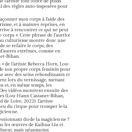
l'artiste font office de poids
nsi des règles auto-imposées pour
façonner mon corps à l'aide des
risme, et à maintes reprises, en
rrive à rencontrer ce qui ne peut
e corps ». Cette phrase de l’autrice
e au culturisme montre donc une
de se refaire le corps, des
 d’autres extrêmes, comme en
et-Bihan.
 » de l’artiste Rebecca Horn, Lou-
 de son propre corps feminin pour
 avec des seins rebondissants et
ent lors du vernissage, mettant
ps et, en même temps, les
 Des vidéos montrent ensuite des
les (Lou-Hann Castanet-Bihan,
de Loire, 2022). L'artiste
ieu du cirque pour tromper le·la
icien·ne.
ressionnant du·de la magicien·ne ?
ans les œuvres de Kaihua Liu et
t absent, mais néanmoins