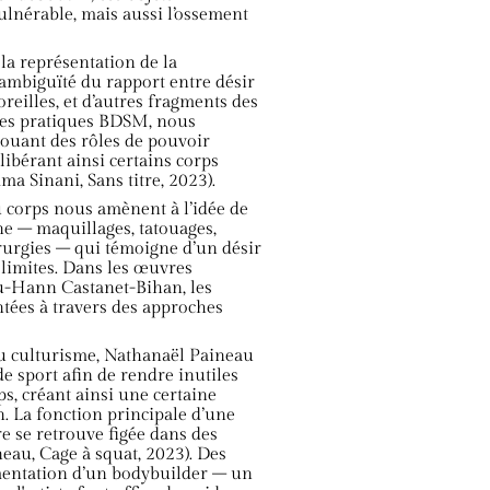
lnérable, mais aussi l’ossement
la représentation de la
'ambiguïté du rapport entre désir
oreilles, et d’autres fragments des
 des pratiques BDSM, nous
jouant des rôles de pouvoir
, libérant ainsi certains corps
ma Sinani, Sans titre, 2023).
 corps nous amènent à l’idée de
ne – maquillages, tatouages,
urgies – qui témoigne d’un désir
limites. Dans les œuvres
u-Hann Castanet-Bihan, les
ntées à travers des approches
au culturisme, Nathanaël Paineau
e sport afin de rendre inutiles
rps, créant ainsi une certaine
n. La fonction principale d’une
re se retrouve figée dans des
au, Cage à squat, 2023). Des
imentation d’un bodybuilder – un