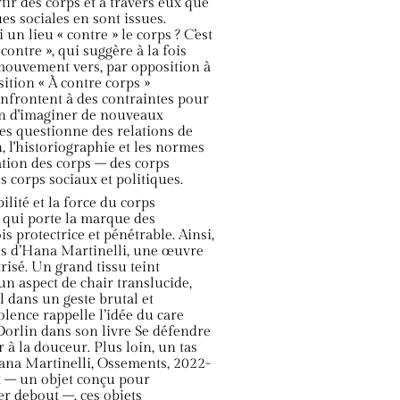
rtir des corps et à travers eux que
ues sociales en sont issues.
un lieu « contre » le corps ? C’est
ontre », qui suggère à la fois
 mouvement vers, par opposition à
ition « À contre corps »
nfrontent à des contraintes pour
fin d'imaginer de nouveaux
·es questionne des relations de
, l'historiographie et les normes
tion des corps – des corps
corps sociaux et politiques.
ilité et la force du corps
 qui porte la marque des
is protectrice et pénétrable. Ainsi,
mes d’Hana Martinelli, une œuvre
risé. Un grand tissu teint
un aspect de chair translucide,
l dans un geste brutal et
olence rappelle l’idée du care
Dorlin dans son livre Se défendre
r à la douceur. Plus loin, un tas
ana Martinelli, Ossements, 2022-
t – un objet conçu pour
r debout –, ces objets