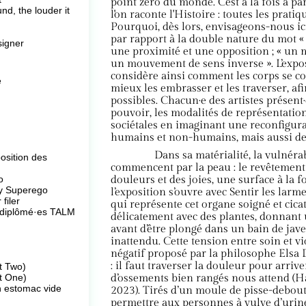
point zéro du monde. C'est à la fois à pa
nd, the louder it
l'on raconte l'Histoire : toutes les pratiq
Pourquoi, dès lors, envisageons-nous ici 
par rapport à la double nature du mot « c
signer
une proximité et une opposition ; « un
un mouvement de sens inverse ». L’expos
considère ainsi comment les corps se co
e
mieux les embrasser et les traverser, a
possibles. Chacun·e des artistes présent
pouvoir, les modalités de représentation
sociétales en imaginant une reconfigura
humains et non-humains, mais aussi des 
Dans sa matérialité, la vulnérab
sition des
commencent par la peau : le revêtement
o
douleurs et des joies, une surface à la fo
My Superego
l’exposition s’ouvre avec Sentir les lar
 filer
qui représente cet organe soigné et cicat
s diplômé·es TALM
délicatement avec des plantes, donnant 
avant d’être plongé dans un bain de jave
inattendu. Cette tension entre soin et vi
négatif proposé par la philosophe Elsa 
: il faut traverser la douleur pour arrive
rt Two)
rt One)
d’ossements bien rangés nous attend (H
un estomac vide
2023). Tirés d’un moule de pisse-debou
permettre aux personnes à vulve d’urine