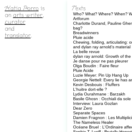
Katia Porro
is
Texts
an
arts writer
,
Who? What? Where? When? 
Artforum
curator
Charlotte Durand, Pauline Gher
and
bag?
Breadwinners
translator
.
Pluie acide
Chewing, folding, articulating:
and dylan ray arnold’s materia
La belle revue
dylan ray arnold: Growth of the
Je danse pour ne pas pleurer
Olga Boudin : Faire fleur
Pluie Acide
Luzie Meyer: Pin Up Hang Up
Georgie Nettell: Every lie has 
Kevin Desbouis : Fluffers
L'huitre dort-elle ?
Lydia Ourahmane : Barzakh
Basile Ghosn : Occhiali da sole
Interview: Laura Gozlan
Dear Zero
Separate Spaces
Damien Fragnon : Les Multipli
The Nameless Healer
Océane Bruel : L'Ordinaire affec
Sophie T. Lvoff : Brutally Hones