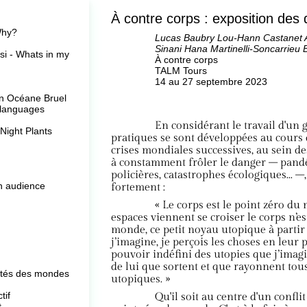
À contre corps : exposition de
Why?
Lucas Baubry Lou-Hann Castanet 
Sinani Hana Martinelli-Soncarrieu 
si - Whats in my
À contre corps
TALM Tours
14 au 27 septembre 2023
 on Océane Bruel
l languages
En considérant le travail d'un g
 Night Plants
pratiques se sont développées au cours
crises mondiales successives, au sein d
à constamment frôler le danger – pandé
policières, catastrophes écologiques... 
an audience
fortement :
« Le corps est le point zéro du
espaces viennent se croiser le corps n’est
monde, ce petit noyau utopique à partir d
j’imagine, je perçois les choses en leur p
pouvoir indéfini des utopies que j’imagine. 
de lui que sortent et que rayonnent tous 
cités des mondes
utopiques. »
tif
Qu'il soit au centre d'un conflit
t