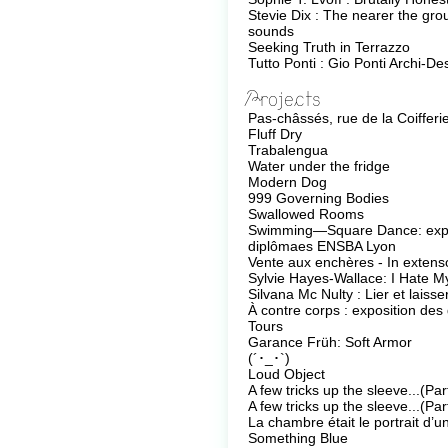
Stevie Dix : The nearer the grou
sounds
Seeking Truth in Terrazzo
Tutto Ponti : Gio Ponti Archi-De
Projects
Pas-châssés, rue de la Coifferi
Fluff Dry
Trabalengua
Water under the fridge
Modern Dog
999 Governing Bodies
Swallowed Rooms
Swimming—Square Dance: expo
diplômaes ENSBA Lyon
Vente aux enchères - In extens
Sylvie Hayes-Wallace: I Hate 
Silvana Mc Nulty : Lier et laisser
À contre corps : exposition de
Tours
Garance Früh: Soft Armor
(´･_･`)
Loud Object
A few tricks up the sleeve...(Pa
A few tricks up the sleeve...(Pa
La chambre était le portrait d’
Something Blue