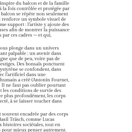
inspire du balcon et de la famille
 la fois contrôlée et protégée par
du balcon se répète non seulement
 renforce un symbole visuel de
me support : l’artiste y ajoute des
ses afin de montrer la puissance
 par ces cadres – et qui,
 nous plonge dans un univers
ant palpable : un avenir dans
gne que de peu, voire pas de
 vestiges. Des bonsaïs ponctuent
olystyrène se confondent, dans
c l’artificiel dans une
'humain a créé (Antonin Fournet,
Il ne faut pas oublier pourtant
t les conditions de survie des
tre plus profondément, les corps
fecté, à se laisser toucher dans
 souvent encadrée par des corps
Basil Träsch, comme Lucas
 histoires sociétales, tout en
rs pour mieux penser autrement.